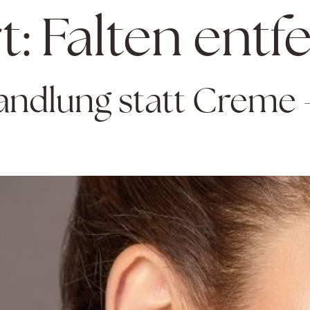
t:
Falten entf
andlung statt Creme –