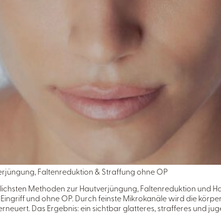
verjüngung, Faltenreduktion & Straffung ohne OP
lichsten Methoden zur Hautverjüngung, Faltenreduktion und Ha
ingriff und ohne OP. Durch feinste Mikrokanäle wird die körpe
erneuert. Das Ergebnis: ein sichtbar glatteres, strafferes und ju