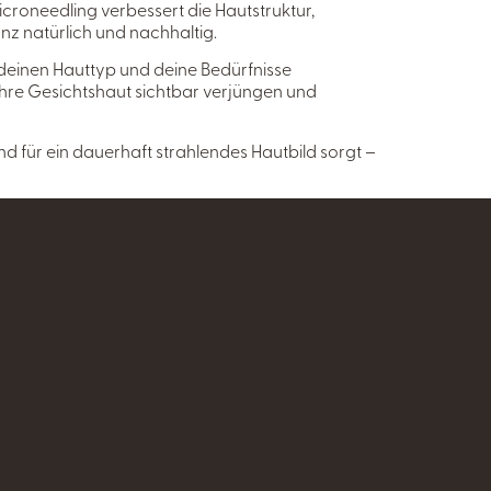
croneedling verbessert die Hautstruktur,
ganz natürlich und nachhaltig.
f deinen Hauttyp und deine Bedürfnisse
 ihre Gesichtshaut sichtbar verjüngen und
nd für ein dauerhaft strahlendes Hautbild sorgt –