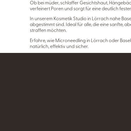
Ob bei müder, schlaffer Gesichtshaut, Hängebäck
verfeinert Poren und sorgt für eine deutlich feste
In unserem Kosmetik Studio in Lörrach nahe Basel
abgestimmt sind. Ideal für alle, die eine sanft
straffen möchten.
Erfahre, wie Microneedling in Lörrach oder Basel
natürlich, effektiv und sicher.