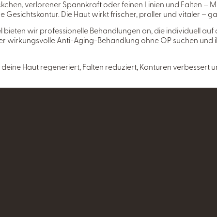
chen, verlorener Spannkraft oder feinen Linien und Falten – Mi
re Gesichtskontur. Die Haut wirkt frischer, praller und vitaler – 
 bieten wir professionelle Behandlungen an, die individuell au
e, aber wirkungsvolle Anti-Aging-Behandlung ohne OP suchen und
 deine Haut regeneriert, Falten reduziert, Konturen verbessert u