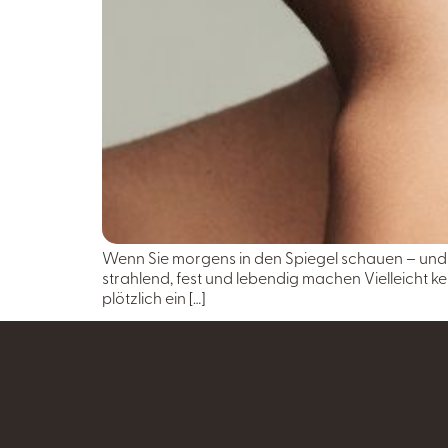
Wenn Sie morgens in den Spiegel schauen – und si
strahlend, fest und lebendig machen Vielleicht kenn
plötzlich ein […]