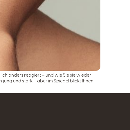
ich anders reagiert – und wie Sie sie wieder
ch jung und stark – aber im Spiegel blickt Ihnen