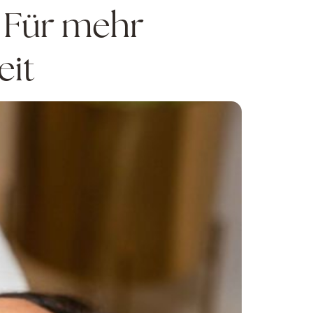
: Für mehr
eit