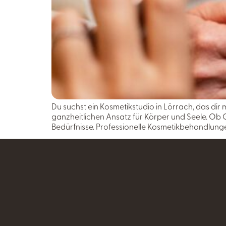
Du suchst ein Kosmetikstudio in Lörrach, das di
ganzheitlichen Ansatz für Körper und Seele. Ob 
Bedürfnisse. Professionelle Kosmetikbehandlungen 