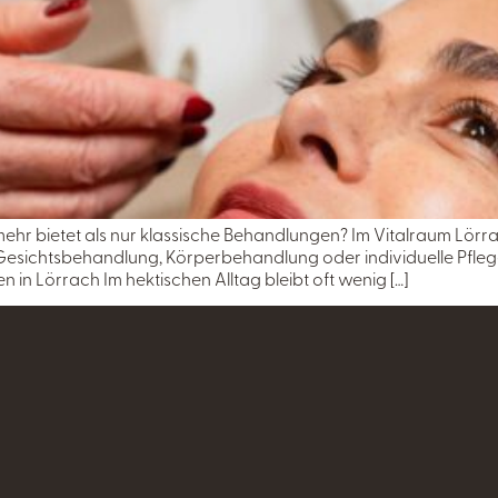
r mehr bietet als nur klassische Behandlungen? Im Vitalraum Lö
Gesichtsbehandlung, Körperbehandlung oder individuelle Pflege
in Lörrach Im hektischen Alltag bleibt oft wenig […]