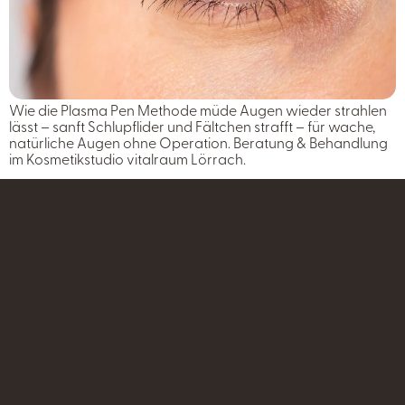
Wie die Plasma Pen Methode müde Augen wieder strahlen
lässt – sanft Schlupflider und Fältchen strafft – für wache,
natürliche Augen ohne Operation. Beratung & Behandlung
im Kosmetikstudio vitalraum Lörrach.