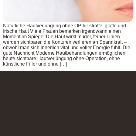
Natürliche Hautverjüngung ohne OP für straffe, glatte und
frische Haut Viele Frauen bemerken irgendwann einen
Moment im Spiegel:Die Haut wirkt müder, feiner Linien
werden sichtbarer, die Konturen verlieren an Spannkraft –
obwohl man sich innerlich vital und voller Energie fühlt. Die
gute Nachricht:Moderne Hautbehandlungen ermöglichen
heute sichtbare Hautverjüngung ohne Operation, ohne
künstliche Filler und ohne […]