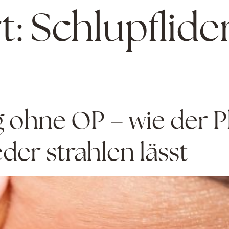
t:
Schlupflid
g ohne OP – wie der 
er strahlen lässt