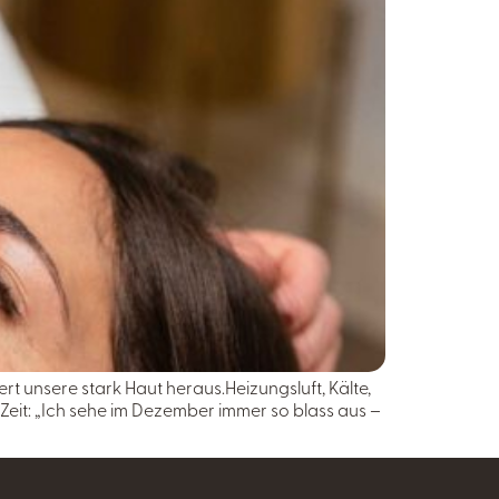
rt unsere stark Haut heraus.Heizungsluft, Kälte,
r Zeit: „Ich sehe im Dezember immer so blass aus –